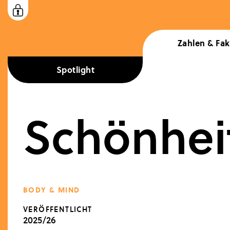
Zahlen & Fa
Spotlight
HIGHLIGHTS
CULTURE
Schönhei
Graffiti
ECONOMY
Geld & Sorgen
BODY & MIND
LIFESTYLE
VERÖFFENTLICHT
Fair Fashion
2025/26