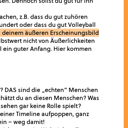
sen. Dennoch sollst du gut für ihn
chen, z.B. dass du gut zuhören
undert oder dass du gut Volleyball
on deinem äußeren Erscheinungsbild
bstwert nicht von Äußerlichkeiten
al ein guter Anfang. Hier kommen
s? DAS sind die „echten“ Menschen
schätzt du an diesen Menschen? Was
sehen gar keine Rolle spielt?
deiner Timeline aufpoppen, ganz
ein – weg damit!