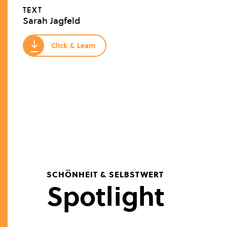
SCIENCE & INNOVATION
TEXT
Sarah Jagfeld
Bionik
↓
Click & Learn
SCHÖNHEIT & SELBSTWERT
Spotlight