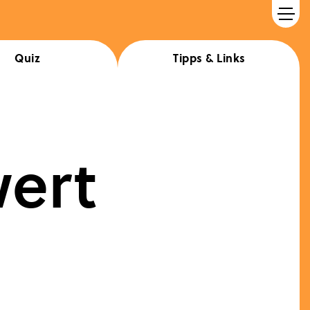
Quiz
Tipps & Links
MEDIENINHABER
MyNews Media GmbH
wert
redaktion@mynews.co.at
CHEFREDAKTION
Karin Hirschberger
Claudia Müller-Stralz
redaktion@mynews.co.at