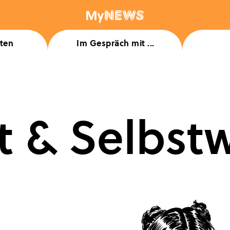
kten
Im Gespräch mit ...
Menü
Home
About
t & Selbst
Klassen-/Schullizenz bestellen
MyNews für dich
MyNews für Lehrkräfte
Auszeichnungen
Team
Login