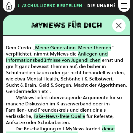
KLASSEN-/SCHULLIZENZ BESTELLEN
· DIE UNABHÄNGIGE 
MyNews für dich
Menü
Dem Credo „
Meine Generation. Meine Themen
“
Home
verpflichtet, nimmt MyNews die
Anliegen und
About
Informationsbedürfnisse von Jugendlichen
ernst und
greift ganz bewusst Themen auf, die bisher in
Klassen-/Schullizenz bestellen
Schulmedien kaum oder gar nicht behandelt wurden,
wie etwa Mental Health, Schönheit & Selbstwert,
MyNews für dich
Sucht & Brain, Geld & Sorgen, Macht der Algorithmen,
Gendermedizin etc..
MyNews für Lehrkräfte
MyNews liefert überzeugende Argumente für so
manche Diskussion im Klassenverband oder im
Auszeichnungen
Familien- und Freundeskreis und dient dir als
verlässliche,
Team
Fake-News-freie Quelle
für Referate,
Aufsätze oder Schularbeiten.
Login
Die Beschäftigung mit MyNews fördert
deine