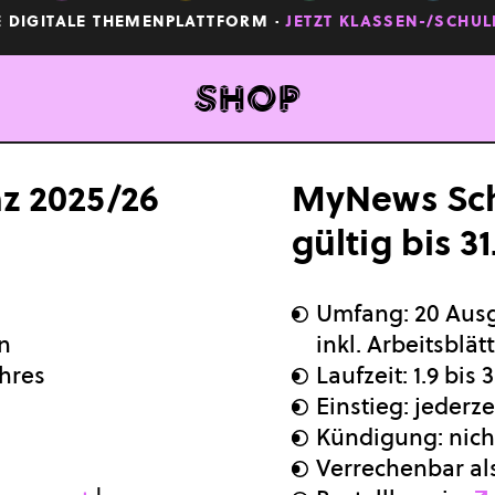
DIGITALE THEMENPLATTFORM ·
JETZT KLASSEN-/SCHULL
Menü
Shop
z 2025/26
MyNews Sch
Home
gültig bis 3
About
Klassen-/Schullizenz bestellen
Umfang: 20 Aus
MyNews für dich
rn
inkl. Arbeitsblät
MyNews für Lehrkräfte
ahres
Laufzeit: 1.9 bis
Auszeichnungen
Einstieg: jederz
Kündigung: nicht
Team
Verrechenbar a
Login