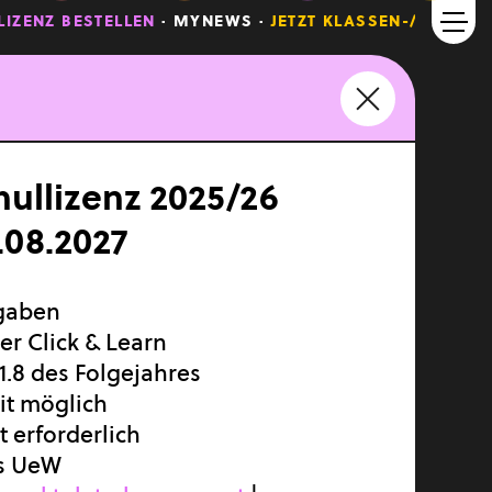
IZENZ BESTELLEN
· MYNEWS ·
JETZT KLASSEN-/SCHULLIZ
ullizenz 2025/26
MEDIENINHABER
1.08.2027
MyNews Media GmbH
redaktion@mynews.co.at
gaben
CHEFREDAKTION
ter Click & Learn
Karin Hirschberger
 31.8 des Folgejahres
Claudia Müller-Stralz
eit möglich
redaktion@mynews.co.at
 erforderlich
ls UeW