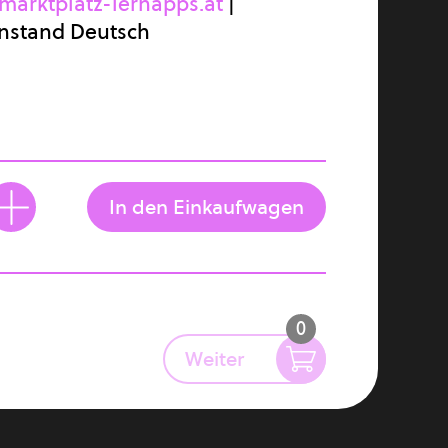
marktplatz-lernapps.at
|
nstand Deutsch
In den Einkaufwagen
0
Weiter