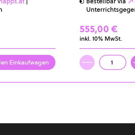
napps.at
|
Bestellbar via
h
Unterrichtsgege
Newsletter
FAQ
555,00 €
Partner
inkl. 10% MwSt.
Impressum
Datenschutz
AGB
den Einkaufwagen