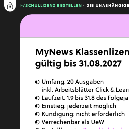
KLASSEN-/SCHULLIZENZ BESTELLEN
· DIE UNABHÄNGIGE 
MyNews Klassenlizen
HIGHLIGHTS
gültig bis 31.08.2027
CULTURE
Graffiti
Umfang: 20 Ausgaben
ECONOMY
inkl. Arbeitsblätter Click & Lea
Geld & Sorgen
Laufzeit: 1.9 bis 31.8 des Folgej
Einstieg: jederzeit möglich
LIFESTYLE
Kündigung: nicht erforderlich
Fair Fashion
Verrechenbar als UeW